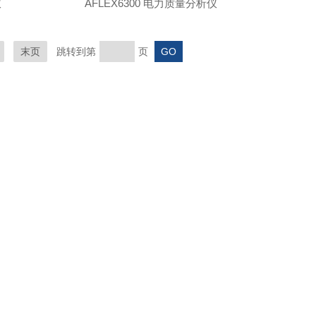
仪
AFLEX6300 电力质量分析仪
末页
跳转到第
页