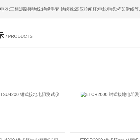
器;三相短路接地线;绝缘手套;绝缘靴;高压拉闸杆;电线电缆;桥架滑线等.
示
/ PRODUCTS