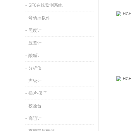
SF6在线监测系统
弯柄插拨件
照度计
压差计
酸碱计
分析仪
声级计
插片-叉子
校验台
高阻计
直流稳压电源