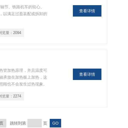
连轴节、铁路机车的轮心、
查看详情
，以满足过盈装配或拆卸的
浏览量：
2094
热管加热原理，并且温度可
查看详情
轴承放在加热板上加热，这
照顾也不会发生过热现象。
浏览量：
2274
页
跳转到第
页