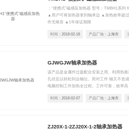
：“便携式”磁感应加热器 型号：TMBH1系列
▲用户可将加热器拿到轴承边 ▲加热效率超过8
作无噪音 ▲1年保证期限
时间：
2018-02-18
产品厂地：
上海市
GJWGJW轴承加热器
该产品是金属件过盈配合安装之用。利用热胀
孔径足以轻松到达轴位。而对工件.轴又不造
电脑控制工件加热全过程。工作可靠，效率高
控制模式供操作者选择。我公司开发的这款加
时间：
2018-02-07
产品厂地：
上海市
协会标准而设计制造出来的。
ZJ20X-1-2ZJ20X-1-2轴承加热器