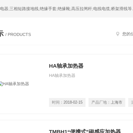
器;三相短路接地线;绝缘手套;绝缘靴;高压拉闸杆;电线电缆;桥架滑线等.
示
您的
/ PRODUCTS
HA轴承加热器
HA轴承加热器
时间：
2018-02-15
产品厂地：
上海市
TMBH1“便携式”磁感应加热器