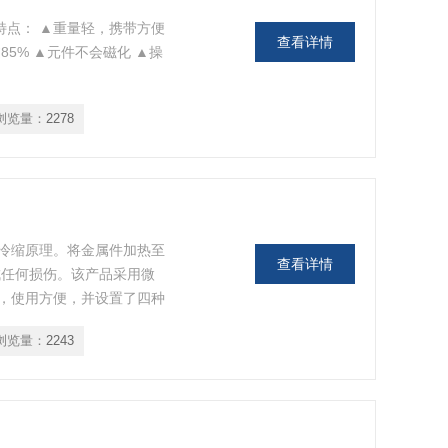
 特点： ▲重量轻，携带方便
查看详情
5% ▲元件不会磁化 ▲操
浏览量：
2278
冷缩原理。将金属件加热至
查看详情
成任何损伤。该产品采用微
，使用方便，并设置了四种
热装置是根据德国电力工程
浏览量：
2243