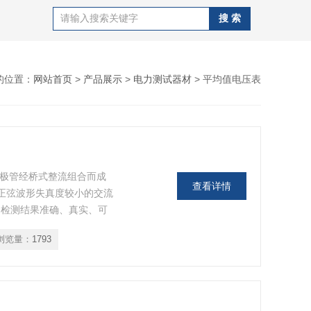
的位置：
网站首页
>
产品展示
>
电力测试器材
> 平均值电压表
二极管经桥式整流组合而成
查看详情
5 可供正弦波形失真度较小的交流
 检测结果准确、真实、可
的大小与被测交流电压的平
浏览量：
1793
耗之用