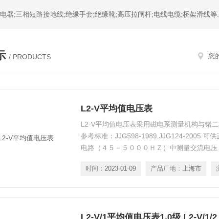
器;三相短路接地线;绝缘手套;绝缘靴;高压拉闸杆;电线电缆;桥架滑线等.
示
您
/ PRODUCTS
L2-V平均值电压表
L2-V平均值电压表采用磁电系测量机构与锗
参考标准：JJG598-1989,JJG124-200
电路（４５－５０００ＨＺ）中测量交流电压
靠 测量交流电压之用．仪表测量机构偏转角
时间：
2023-01-09
产品厂地：
上海市
均值成正比，故特别适用与对软磁材料测量损
L2-V/1平均值电压表1.0级 L2-V/1/2