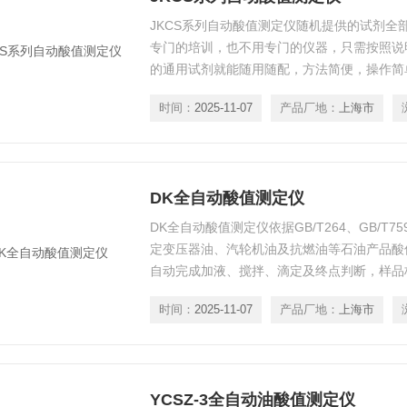
JKCS系列自动酸值测定仪随机提供的试剂全
专门的培训，也不用专门的仪器，只需按照说
的通用试剂就能随用随配，方法简便，操作简
且还省却了危险化学品长途运输的诸多不便。
时间：
2025-11-07
产品厂地：
上海市
DK全自动酸值测定仪
DK全自动酸值测定仪依据GB/T264、GB/T
定变压器油、汽轮机油及抗燃油等石油产品酸
自动完成加液、搅拌、滴定及终点判断，样品
样、可检测三个、六个样品，自动打印测试结
时间：
2025-11-07
产品厂地：
上海市
油、化工、高校、商检及科研等部门。
YCSZ-3全自动油酸值测定仪