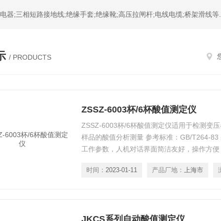
器;三相短路接地线;绝缘手套;绝缘靴;高压拉闸杆;电线电缆;桥架滑线等.
示
/ PRODUCTS
ZSSZ-6003杯/6杯酸值测定仪
ZSSZ-6003杯/6杯酸值测定仪适用于检测
样品的酸值分析测量 参考标准：GB/T264-
工作参数，人机对话界面简洁友好，操作方便
钟左右 可分别显示多至35组的测定结果，并
时间：
2023-01-11
产品厂地：
上海市
存储，以保证无塑料添加剂污染物
JKCS系列自动酸值测定仪