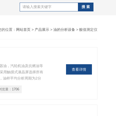
您的位置：
网站首页
>
产品展示
>
油的分析设备
> 酸值测定仪
变压器油，汽轮机油及抗燃油等
查看详情
83 采用触摸式液晶屏选择所有
，油样平均分析周期为2分
可打印 萃取液采用玻璃容器
浏览量：
1706