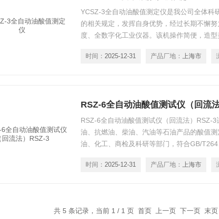
YCSZ-3全自动油酸值测定仪是我公司全体
的相关规定，发挥自身优势，经过长期不懈努
度、全数字化工业仪器。该机操作简便，造型
动数字化微机控制，以化学分析之酸碱中和反
时间：
2025-12-31
产品厂地：
上海市
发的背景空白扣除和滴定终点逻辑判定程序，
均比较理想。
RSZ-6全自动油酸值测试仪（回流法）
RSZ-6全自动油酸值测试仪（回流法）RSZ
油、抗燃油、柴油、汽油等石油产品的酸值测
油、化工、商检及科研等部门，符合GB/T264、GB
等国家标准。
时间：
2025-12-31
产品厂地：
上海市
共 5 条记录，当前 1 / 1 页 首页 上一页 下一页 末