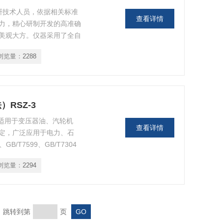
科研技术人员，依据相关标准
查看详情
力，精心研制开发的高准确
美观大方。仪器采用了全自
应为基本框架，配以自行开
浏览量：
2288
所以测量的精密度和准确度
RSZ-3
-3适用于变压器油、汽轮机
查看详情
定，广泛应用于电力、石
/T7599、GB/T7304
浏览量：
2294
页 跳转到第
页