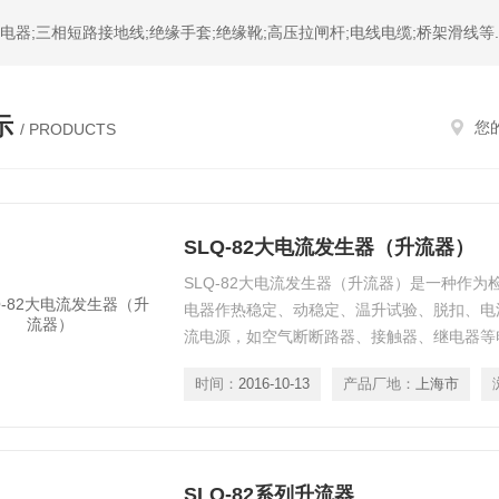
器;三相短路接地线;绝缘手套;绝缘靴;高压拉闸杆;电线电缆;桥架滑线等.
示
您
/ PRODUCTS
SLQ-82大电流发生器（升流器）
SLQ-82大电流发生器（升流器）是一种作
电器作热稳定、动稳定、温升试验、脱扣、电
流电源，如空气断断路器、接触器、继电器等
时间：
2016-10-13
产品厂地：
上海市
SLQ-82系列升流器