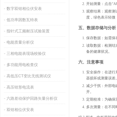
开始测量
：点击“
数字双钳相位伏安表
观察结果
：观察测
度，绿色表示轻微
低功率因数瓦特表
五、数据存储与分析
指针式工频耐压试验装置
保存数据
：如需保存
电能质量分析仪
读取数据
：检测结
备的健康状况。
三相电能表现场校验仪
六、注意事项
多功能用电检查仪
安全操作
：在进行
高低压CT变比无线测试仪
器损坏或测量误差
减少干扰
：外部电
高压钳形电流表
开。
六路差动保护回路矢量分析仪
定期校准
：为确保
多次测量
：在不同
双钳相位伏安表