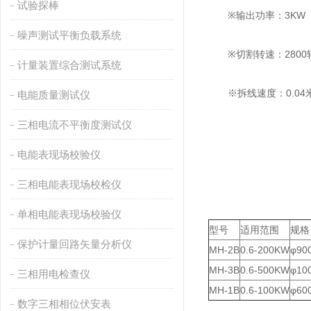
试验探棒
※输出功率：3KW
噪声测试平衡负载系统
※切割转速：2800转
计量装置综合测试系统
※拆线速度：0.04米
电能质量测试仪
三相电流不平衡度测试仪
电能表现场校验仪
三相电能表现场校检仪
单相电能表现场校验仪
型号
适用范围
规格
保护计量回路矢量分析仪
MH-2B
0.6-200KW
φ90
MH-3B
0.6-500KW
φ10
三相用电检查仪
MH-1B
0.6-100KW
φ60
数字三相相位伏安表