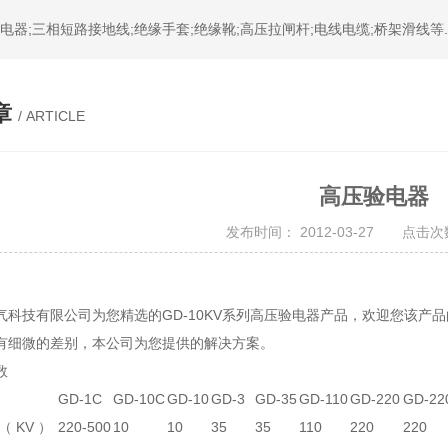
器;三相短路接地线;绝缘手套;绝缘靴;高压拉闸杆;电线电缆;桥架滑线等.
章
/ ARTICLE
高压验电器
发布时间： 2012-03-27 点击次数
气科技有限公司为您精选的GD-10KV系列高压验电器产品，欢迎您该产品
有细微的差别，本公司为您提供的解决方案。
数
GD-1C
GD-10C
GD-10
GD-3
GD-35
GD-110
GD-220
GD-22
 KV ）
220-500
10
10
35
35
110
220
220