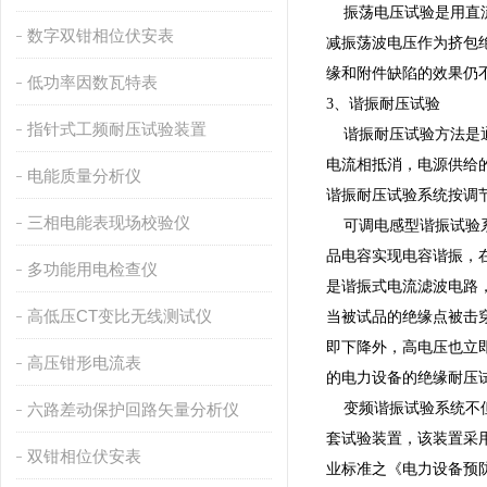
振荡电压试验是用直流
数字双钳相位伏安表
减振荡波电压作为挤包
缘和附件缺陷的效果仍
低功率因数瓦特表
3、谐振耐压试验
指针式工频耐压试验装置
谐振耐压试验方法是通
电流相抵消，电源供给的
电能质量分析仪
谐振耐压试验系统按调
三相电能表现场校验仪
可调电感型谐振试验系
品电容实现电容谐振，
多功能用电检查仪
是谐振式电流滤波电路
高低压CT变比无线测试仪
当被试品的绝缘点被击
即下降外，高电压也立
高压钳形电流表
的电力设备的绝缘耐压
六路差动保护回路矢量分析仪
变频谐振试验系统不但
套试验装置，该装置采用
双钳相位伏安表
业标准之《电力设备预防