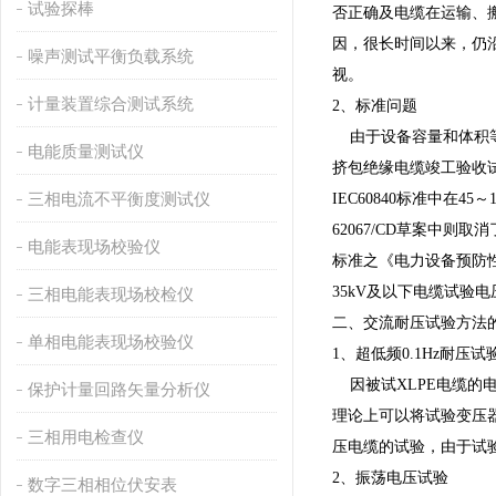
试验探棒
否正确及电缆在运输、
因，很长时间以来，仍
噪声测试平衡负载系统
视。
计量装置综合测试系统
2、标准问题
由于设备容量和体积等
电能质量测试仪
挤包绝缘电缆竣工验收试
三相电流不平衡度测试仪
IEC60840标准中在4
62067/CD草案中则取
电能表现场校验仪
标准之《电力设备预防性
35kV及以下电缆试验电
三相电能表现场校检仪
二、交流耐压试验方法
单相电能表现场校验仪
1、超低频0.1Hz耐压试
因被试XLPE电缆的电
保护计量回路矢量分析仪
理论上可以将试验变压器
三相用电检查仪
压电缆的试验，由于试验
2、振荡电压试验
数字三相相位伏安表