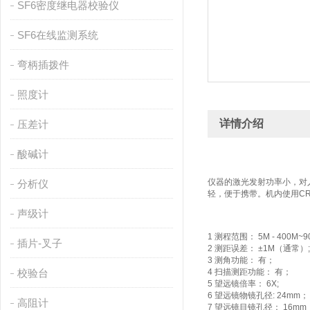
SF6密度继电器校验仪
SF6在线监测系统
弯柄插拨件
照度计
详情介绍
压差计
酸碱计
仪器的激光发射功率小，对
分析仪
轻，便于携带。机内使用CR
声级计
1 测程范围： 5M - 400M~9
插片-叉子
2 测距误差： ±1M（通常）;
3 测角功能： 有；
校验台
4 扫描测距功能： 有；
5 望远镜倍率： 6X;
6 望远镜物镜孔径: 24mm；
高阻计
7 望远镜目镜孔径： 16mm