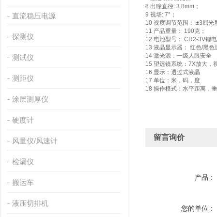
8 出瞳直径: 3.8mm；
9 视场: 7°；
直流稳压电源
10 视度调节范围： ±3屈光
11 产品重量： 190克；
探测仪
12 电池型号： CR2-3V锂
13 液晶显示器： 红色/黑
14 激光源：一级人眼安全
测试仪
15 望远镜系统：7X放大，视野
16 显示：透过式液晶
测距仪
17 单位：米，码，度
18 操作模式：水平距离，
涂层测厚仪
硬度计
留言询价
风量仪/风速计
检漏仪
产品：
搬运车
液压切排机
您的单位：