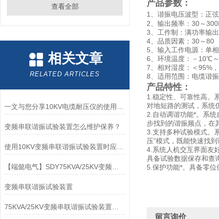
产品参数：
查看全部
1、谐振电压波型：正弦
2、输出频率：30～300
3、工作制：满功率输出
4、品质因素：30～80
5、输入工作电源：单相380
相关文章
6、环境温度：－10℃～
7、相对湿度：＜95%
RELATED ARTICLES
8、适用范围：电缆谐
产品特性：
1.稳定性、可靠性高
对地短路的测试，系统
一文与您分享10KV电缆耐压仪的使用方法
2.自动调谐功能*。系
步找到的谐振频点，在其±
变频串联谐振试验装置怎么维护保养？
3.支持多种试验模式。
压”模式，既能快速找
使用10KV变频串联谐振试验装置时应注意的事项介绍
4.系统人机交互界面
具备试验数据保存和查
【端懿电气】SDY75KVA/25KV变频串联谐振试验装置
5.保护功能*。具备零
变频串联谐振试验装置
75KVA/25KV变频串联谐振试验装置的使用方法
留言询价