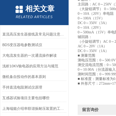
主回路：AC 0～250V（
相关文章
（大旋钮调节） 0～500
0～10A（20V）串电阻
RELATED ARTICLES
0～100A（15V）
DC 0～350V（3A）
0～10A（20V）
0～500mA（15V）串电
直流高压发生器接线及常见问题注意事项
辅回路：
（小旋钮调节）AC 0～2
BDS变压器电参数测试仪
AC 0～20V（1A）
DC 0～350V（1A）
大电流发生器的一次通流操作解读
■ 测量范围
测电压范围：0～500.0
测交流电流范围：0～50
浅析10KV验电器的应用方法与规范
0～10.00A（分流器输
测时间范围：0～999.9
微机备自投动作的基本原则
■ 标准度：测量标准为0.
■ 外形尺寸：272mm×17
手持直流电阻测试仪原理
互感器试验项目主要包括哪些
上海端懿介绍串联谐振耐压装置的工作原理
留言询价