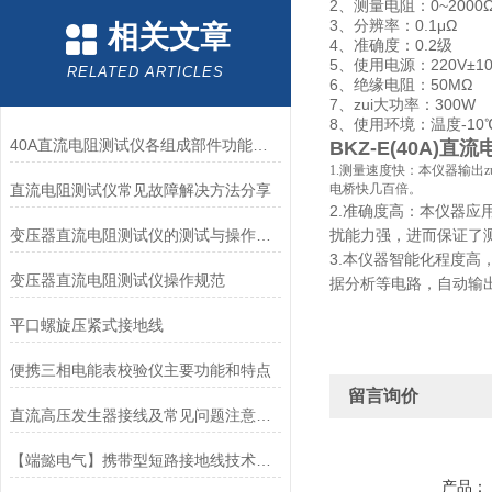
2、测量电阻：0~2000
3、分辨率：0.1μΩ
相关文章
4、准确度：0.2级
5、使用电源：220V±10
RELATED ARTICLES
6、绝缘电阻：50MΩ
7、zui大功率：300W
8、使用环境：温度-10℃~
40A直流电阻测试仪各组成部件功能特点的详细介绍
BKZ-E(40A)
1.测量速度快：本仪器输出
直流电阻测试仪常见故障解决方法分享
电桥快几百倍。
2.准确度高：本仪器
变压器直流电阻测试仪的测试与操作方法介绍
扰能力强，进而保证了
3.本仪器智能化程度
变压器直流电阻测试仪操作规范
据分析等电路，自动输
平口螺旋压紧式接地线
便携三相电能表校验仪主要功能和特点
留言询价
直流高压发生器接线及常见问题注意事项
【端懿电气】携带型短路接地线技术参数
产品：