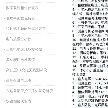
2、不停电、不改变计
3、精确测量电压，电
数字双钳相位伏安表
4、可显示被测电压和
线方式；追补电量自动
低功率因数瓦特表
5、电流回路可使用钳
6、可校验电压表、电
7、可采用光电、手动
指针式工频耐压试验装置
8、测量分析公用电网
9、可显示单相电压、
电能质量分析仪
10、负荷波动监视：
在功率、频率、相位等
11、电力设备调整及
三相电能表现场校验仪
12、测试分析电力系
13、具备万年历、时
多功能用电检查仪
配件）实现数据微机化
14、采用大屏幕进口
高低压CT变比无线测试仪
15、体积小、重量轻
技术参数
1、输入电压：AC0~45
高压钳形电流表
2、电流量程：25A、50
3、频率范围：45Hz ~6
六路差动保护回路矢量分析仪
4、相位测量范围：0°~36
5、电流、电压、有功功
6、无功电能准确度等级：
双钳相位伏安表
7、输入阻抗：电压回路≥6