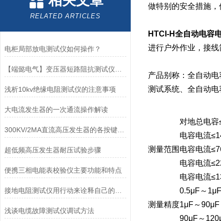
相关文章
做特别的安全措施，
RELATED ARTICLES
HTCI-H全自动电容
进行户外作业，接线
电柜局部放电测试仪如何操作？
【端懿电气】变压器短路阻抗测试仪功能特点
产品别称：全自动电
测试系统、全自动电
浅析10kv绝缘电阻测试仪的注意事项
大电流发生器的一次通流操作解读
对地总电容≤
300KV/2MA直流高压发生器的各按键作用分享
电容电流≤1
测量范围
电容电流≤7
超低频高压发生器耐压试验步骤
电容电流≤2
便携三相电能表校验仪主要功能和特点
电容电流≤1
接地电阻测试仪用行动来诠释自己的实力
0.5μF～1μ
测量精度
1μF～90μ
浅谈电缆故障测试仪调试方法
90μF～120