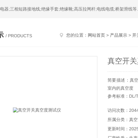
器;三相短路接地线;绝缘手套;绝缘靴;高压拉闸杆;电线电缆;桥架滑线等.
示
您的位置：
网站首页
>
产品展示
>
开
/ PRODUCTS
真空开关
简要描述：真
室内的真空度
参考标准：DL/T 8
可定量测量各种
访问次数：204
仪器带有RS23
所属分类：真空
液晶汉字显示，
更新时间：2025-