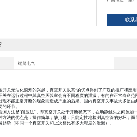
厂商性质：生产
联系
绍
端懿电气
压开关无油化浪潮的兴起，真空开关以其*的优点得到了广泛的推广和应
开关在运行过程中其真空灭弧室会有不同程度的泄漏，有的在正常寿命范
出现不能正常开断的现象而造成严重的后果。国内真空开关事故大多是由
要的环节。
检测方法是“耐压法"，即真空开关处于开断状态下，在动静触头之间施加
种方法的优点是：操作简单；缺点是：只能定性地检测真空管的好坏；而且
展趋势（即同一个真空开关和上次相比有多大程度的泄漏）。