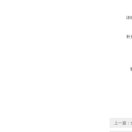
详
补
上一篇：