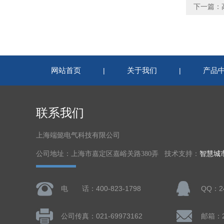
下一篇：
网站首页
关于我们
产品
|
|
联系我们
上海端懿电气科技有限公司
公司地址：上海市嘉定区嘉峪关路380弄 技术支持：
智慧城
电 话：400-823-1798
QQ：24
公司传真：021-69973162
邮箱：24