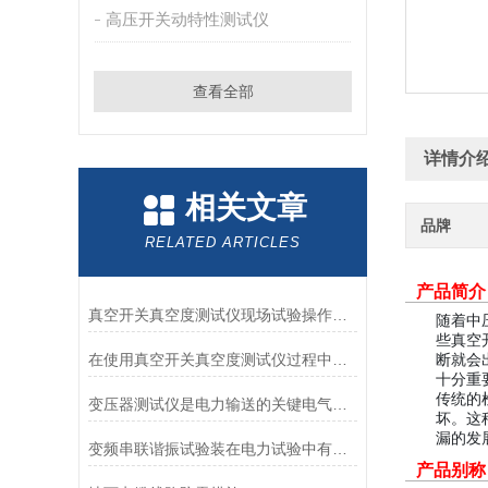
高压开关动特性测试仪
查看全部
详情介
相关文章
品牌
RELATED ARTICLES
产品简介
真空开关真空度测试仪现场试验操作方法
随着中
些真空
在使用真空开关真空度测试仪过程中需要注意哪些？
断就会
十分重
传统的
变压器测试仪是电力输送的关键电气设备
坏。这
漏的发
变频串联谐振试验装在电力试验中有什么优势呢？
产品别称