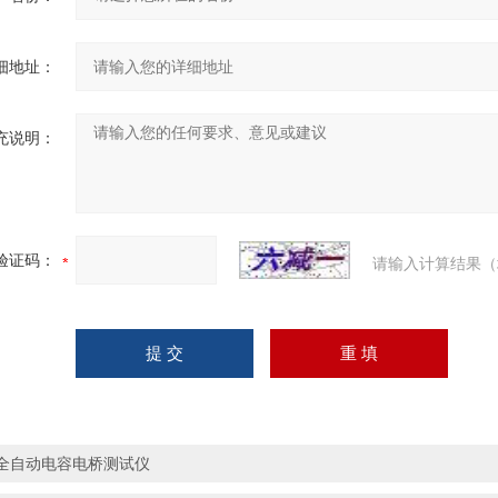
细地址：
充说明：
验证码：
请输入计算结果（
全自动电容电桥测试仪