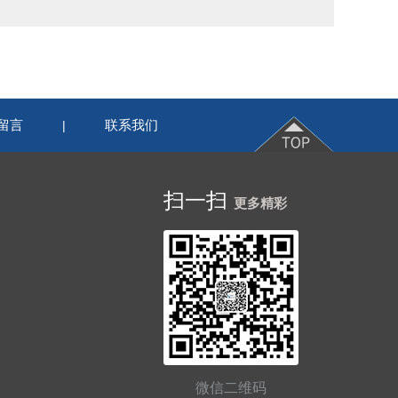
留言
联系我们
|
扫一扫
更多精彩
微信二维码