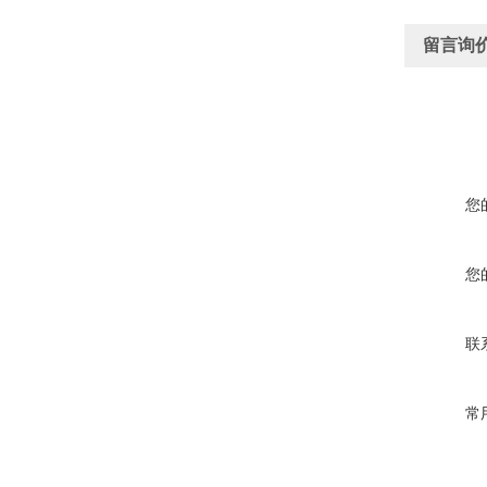
留言询
您
您
联
常