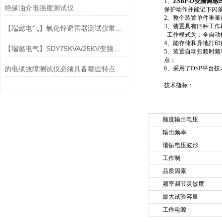
1、
ZSBP-D变频调
绝缘油介电强度测试仪
保护动作并能记下闪
2、整个装置单件重量
3、装置具有四种工
【端懿电气】氧化锌避雷器测试仪常见故障分析及操作注意事项
工作模式为：全自动
4、能存储和异地打
【端懿电气】SDY75KVA/25KV变频串联谐振试验装置
5、装置自动扫频时
点；
的电缆故障测试仪必须具备哪些特点
6、采用了DSP平台
技术指标：
额度输出电压
输出频率
谐振电压波形
工作制
品质因素
频率调节灵敏度
最大试验容量
工作电源