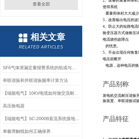
2、设备的重量和体积
查看全部
使得系统
重量和体积大大减少，一
3、改善输出电压的
4、防止大的短路电流
验变压器方
式做耐压
相关文章
电流烧伤故障点
的忧患。
RELATED ARTICLES
5、不会出现任何恢
电压前断开
电源，这种电压的恢
SF6气体泄漏定量报警系统的组成与安装
串联谐振和并联谐振频率计算方法
产品别称
【端懿电气】10KV电缆如何做交流耐压试验
发电机交流耐压谐振
振装置、串联谐振试
高压验电器
产品特征
【端懿电气】SC-2000B直流系统接地故障测试仪
单极滑触线如何正确保养