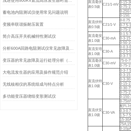
浅述使用500KV直流高压发生器时需要注意的事项
直流毫伏
0-15-3
C21/1-mV
表0.5级
0-75-1
0-250-
蓄电池内阻测试仪使用常见问题说明
0-150;
0-0.75
直流伏特
变频串联谐振耐压装置
C21/1-V
0-7.5-
表0.5级
0-75-1
0-1.5-
直流毫安
简介高压开关机械特性测试仪
C30-mA
0-3-1
表1.0级
0-50-
0-0.3-
分析600A回路电阻测试仪常见故障及解决方案
直流安培
C30-A
0-2.5-
表1.0级
0-3-7.
变压器的常见故障及运行处理分析（一）
直流毫伏
75-0-
C30-mV
表1.0级
0-75-
0-3-7.
大电流发生器的应用及操作规范介绍
0-3-15
0-3-30
直流伏特
C30-V
0-15-
无线核相仪的系统组成与特点分析
表1.0级
0-30-7
0-75-
多功能变压器绕组变形测试仪
0-150
0-75m
配FL
直流伏安
0.3-0.
C30-VA
表1.0级
1.5-7.
15-30
75A;1
0-10μ