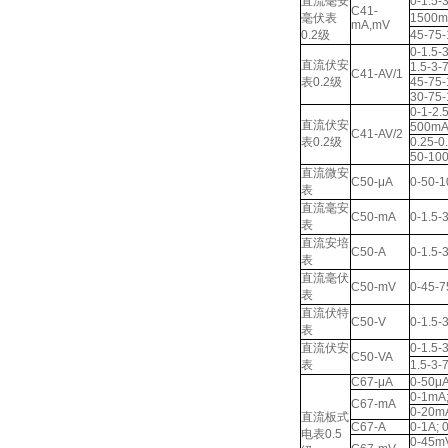
直流毫安
0-1.5-
C41-
毫伏表
1500
mA,mV
0.2级
45-75
0-1.5-
直流伏安
1.5-3-
C41-AV/1
表0.2级
45-75-
30-75
0-1-2.
直流伏安
500mA
C41-AV/2
表0.2级
0.25-0
50-10
直流微安
C50-μA
0-50-
表
直流毫安
C50-mA
0-1.5-
表
直流安培
C50-A
0-1.5-
表
直流毫伏
C50-mV
0-45-
表
直流伏特
C50-V
0-1.5-
表
直流伏安
0-1.5-
C50-VA
表
1.5-3-
C67-μA
0-50μ
0-1mA;
C67-mA
0-20m
直流板式
C67-A
0-1A; 
电表0.5
0-45m