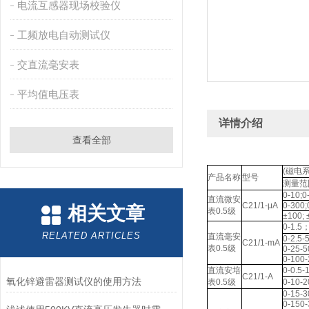
电流互感器现场校验仪
工频放电自动测试仪
交直流毫安表
平均值电压表
详情介绍
查看全部
(磁电
产品名称
型号
测量范
0-10;0
直流微安
C21/1-μA
0-300;
相关文章
表0.5级
±100; 
0-1.5；
RELATED ARTICLES
直流毫安
0-2.5-
C21/1-mA
表0.5级
0-25-5
0-100-
直流安培
0-0.5-1
C21/1-A
氧化锌避雷器测试仪的使用方法
表0.5级
0-10-2
0-15-3
0-150-