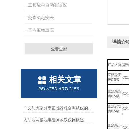
工频放电自动测试仪
交直流毫安表
平均值电压表
详情介
查看全部
产品名称
型
直流微安
相关文章
C21
表0.5级
RELATED ARTICLES
直流毫安
C21
表0.5级
直流安培
一文与大家分享互感器综合测试仪的正确操作方法
C21
表0.5级
大型地网接地电阻测试仪仪器概述
直流毫伏
C21