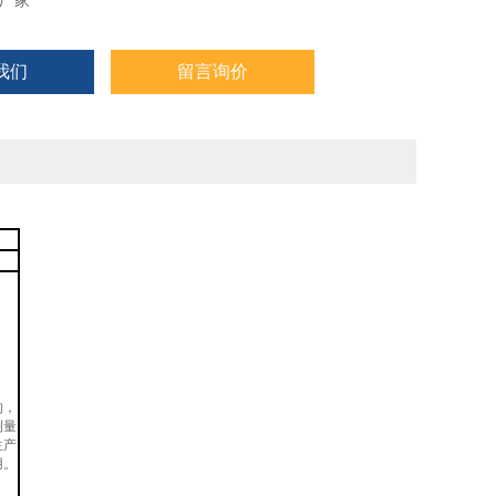
厂家
我们
留言询价
构，
测量
生产
用。