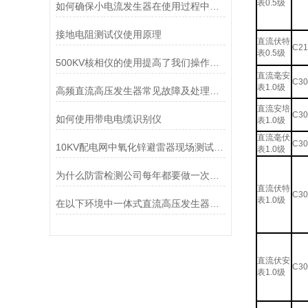
表0.5级
如何确保小电流发生器在使用过程中正常
接地电阻测试仪使用原理
直流伏特
C21
表0.5级
500KV核相仪的使用提高了我们操作的安全性
直流毫安
C30
表1.0级
高频直流高压发生器常见故障及处理方法
直流安培
C30
如何使用带电电缆识别仪
表1.0级
直流毫伏
C30
10KV配电网中氧化锌避雷器现场测试的意义
表1.0级
为什么防雷检测公司每年都要做一次检测
直流伏特
C30
表1.0级
在以下环境中一体式直流高压发生器应使用保护电阻
直流伏安
C30
表1.0级