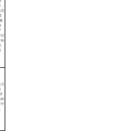
表
擦，
的灵
读
多量
量
了
便仪
作标
,
.
光点
电
研
为标
室中
之