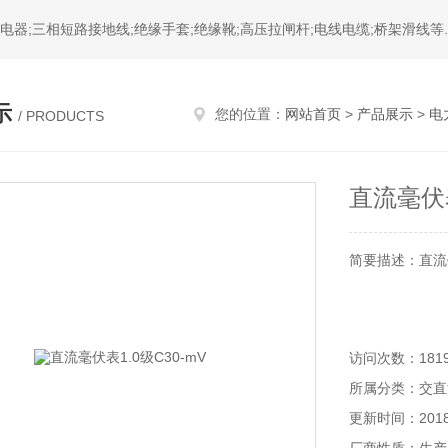
器;三相短路接地线;绝缘手套;绝缘靴;高压拉闸杆;电线电缆;桥架滑线等.
示
您的位置：
网站首页
>
产品展示
>
电
/ PRODUCTS
直流毫伏表
简要描述：直流毫
访问次数：181
所属分类：交直
更新时间：2018-