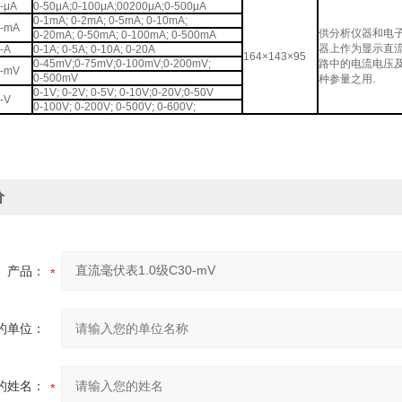
-μA
0-50μA;0-100μA;00200μA;0-500μA
0-1mA; 0-2mA; 0-5mA; 0-10mA;
-mA
供分析仪器和电
0-20mA; 0-50mA; 0-100mA; 0-500mA
器上作为显示直
-A
0-1A; 0-5A; 0-10A; 0-20A
164×143×95
0-45mV;0-75mV;0-100mV;0-200mV;
路中的电流电压
-mV
0-500mV
种参量之用.
0-1V; 0-2V; 0-5V; 0-10V;0-20V;0-50V
-V
0-100V; 0-200V; 0-500V; 0-600V;
价
产品：
的单位：
的姓名：