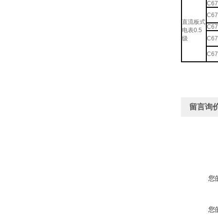
C67
C67
直流板式
C67
电表0.5
级
C67
C67
留言询
您
您