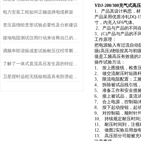
YDJ-200/300充气式
1、产品其设计构思，材
电力安装工程如何正确选择电缆桥架
产品采用优质冷轧DQ-
寸，内充入SF6气体。
变压器绕组变形试验必要性及分析建议
2、产品与产品的不同
3、(C)产品与产品的
接地电阻测试仪用行动来诠释自己的实力
工作原理：
把电源输入有过流自动
调频串联谐振成套试验耐压仪经常断电的原因有哪些方面呢
级(高压)绕组按其与
值是工频高压有效值的
操作试验方法：
了解了一体式直流高压发生器的特征才能更好的使用它
1、 按上图接线，检查压
2、 做交流耐压时短路
卫星授时远程无线核相器具有防滑处理工艺
3、 限流电阻配置：
4、 拆除被试品线引
5、 准备工作和安全措
6、 接上被试品，直流
7、 合上电源，控制箱
8、 按下起动按钮，起
9、 对控制箱，顺时针
10、 持续规定耐压时
11、 耐压时间到，注
12、 做图2实验后用
13、 高压部分可能