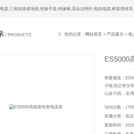
器;三相短路接地线;绝缘手套;绝缘靴;高压拉闸杆;电线电缆;桥架滑线等.
示
您的位置：
网站首页
>
产品展示
>
电
/ PRODUCTS
ES500
简要描述：ES
卡电流记录仪
心设计的，采用
可靠性，由主
访问次数：176
适用于电力、
所属分类：高压
企业等领域。
更新时间：2016-