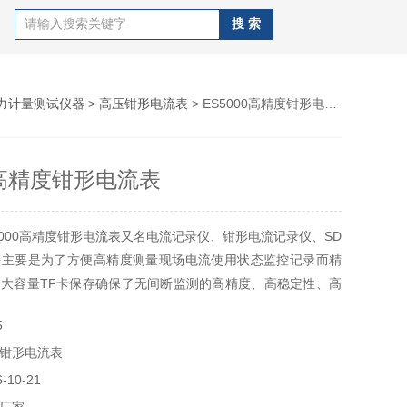
力计量测试仪器
>
高压钳形电流表
> ES5000高精度钳形电流表
0高精度钳形电流表
5000高精度钳形电流表又名电流记录仪、钳形电流记录仪、SD
等主要是为了方便高精度测量现场电流使用状态监控记录而精
大容量TF卡保存确保了无间断监测的高精度、高稳定性、高
机、电流钳、通讯线、电流监控软件、内存卡等组成。其广泛
5
通信、气象、铁路、油田、建筑、计量、科研教学单位、工矿
钳形电流表
10-21