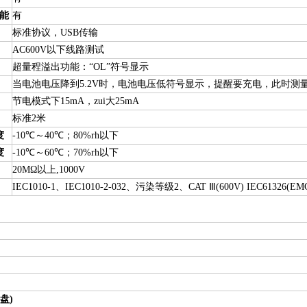
能
有
标准协议，USB传输
AC600V以下线路测试
超量程溢出功能：“OL”符号显示
当电池电压降到5.2V时，电池电压低符号显示，提醒要充电，此时测
节电模式下15mA，zui大25mA
标准2米
度
-10℃～40℃；80%rh以下
度
-10℃～60℃；70%rh以下
20MΩ以上,1000V
IEC1010-1、IEC1010-2-032、污染等级2、CAT Ⅲ(600V) IEC61326(E
盘)