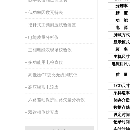
分辨率
低功率因数瓦特表
精 度
功 能
指针式工频耐压试验装置
电 源
测试方式
电能质量分析仪
显示模式
三相电能表现场校验仪
频 率
主机尺寸
多功能用电检查仪
电流钳尺
高低压CT变比无线测试仪
质 量
LCD尺寸
高压钳形电流表
采样速率
六路差动保护回路矢量分析仪
储存介质
数据存储
双钳相位伏安表
设定时间
记录时间
实时时钟