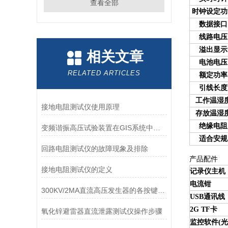
查看全部
时钟设定功
数据接口
线路电压
溢出显示
相关文章
电池电压
RELATED ARTICLES
额定功率
引线长度
工作温湿
接地电阻测试仪使用原理
存放温湿
绝缘电阻
变频谐振高压试验装置在GIS系统中的应用分析
适合安规
回路电阻测试仪的故障现象及排除
产品配件
接地电阻测试仪的定义
记录仪主机
电流钳
300KV/2MA直流高压发生器的各按键作用分享
USB通讯线
2G TF卡
氧化锌避雷器直流泄露测试仪操作步骤
监控软件(
光