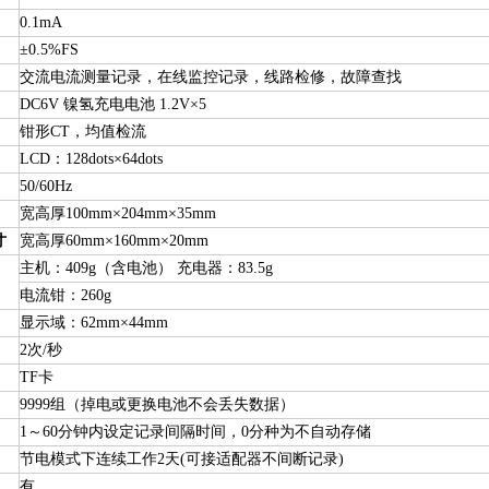
0.1mA
±0.5%FS
交流电流测量记录，在线监控记录，线路检修，故障查找
DC6V 镍氢充电电池 1.2V×5
钳形CT，均值检流
LCD：128dots×64dots
50/60Hz
宽高厚100mm×204mm×35mm
寸
宽高厚60mm×160mm×20mm
主机：409g（含电池） 充电器：83.5g
电流钳：260g
显示域：62mm×44mm
2次/秒
TF卡
9999组（掉电或更换电池不会丢失数据）
1～60分钟内设定记录间隔时间，0分种为不自动存储
节电模式下连续工作2天(可接适配器不间断记录)
有