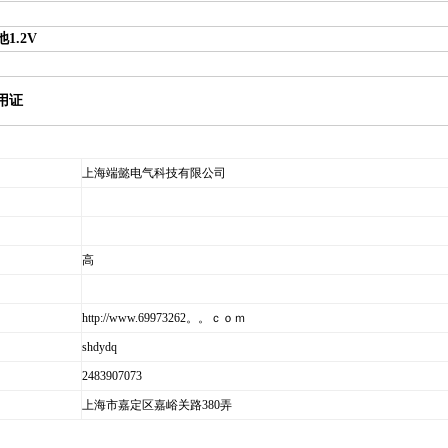
1.2V
用证
上海端懿电气科技有限公司
高
http://www.69973262。。ｃｏｍ
shdydq
2483907073
上海市嘉定区嘉峪关路380弄