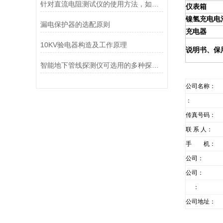
针对直流电阻测试仪的使用方法，如何正确操作更加合适呢？
仪表箱
镍氢充电电池
漏电保护器的选配原则
充电器
10KV验电器构造及工作原理
说明书、保
智能地下管线探测仪可选用的多种探测方法分享
公司名称：
：
传真号码：
联 系 人：
手 机：
公司：
公司：
：
公司地址：