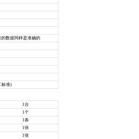
量的数据同样是准确的
MC标准)
1台
1个
1条
1张
1张