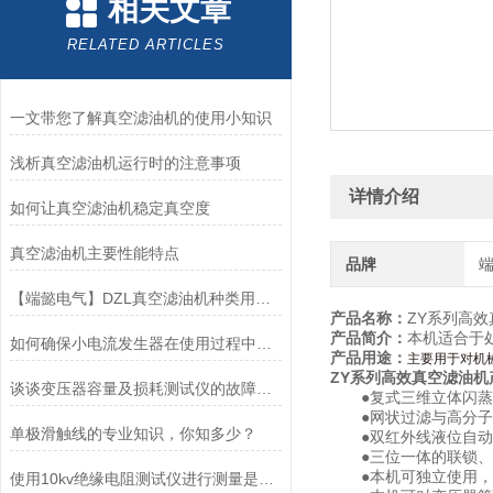
相关文章
RELATED ARTICLES
一文带您了解真空滤油机的使用小知识
浅析真空滤油机运行时的注意事项
详情介绍
如何让真空滤油机稳定真空度
真空滤油机主要性能特点
品牌
【端懿电气】DZL真空滤油机种类用途及特点
产品名称：
ZY系列高
产品简介：
本机适合于
如何确保小电流发生器在使用过程中正常
产品用途：
主要用于对机
ZY系列高效真空滤油机
谈谈变压器容量及损耗测试仪的故障排除
●复式三维立体闪蒸
●网状过滤与高分子
单极滑触线的专业知识，你知多少？
●双红外线液位自动
●三位一体的联锁、
●本机可独立使用，
使用10kv绝缘电阻测试仪进行测量是非常必要的