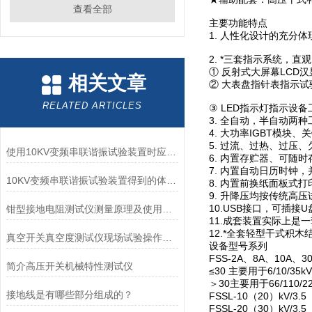
查看全部
主要功能特点
1. 人性化设计的充分体
2. *三套指示系统，直
① 反射式大屏幕LCD
相关文章
② 大表盘指针表指示
RELATED ARTICLES
③ LED指示灯指示设
3. 全自动，半自动两
4. 大功率IGBT模
5. 过流、过热、过压
使用10KV变频串联谐振试验装置时应注意的事项介绍
6. 内置存贮器、可随
7. 内置自动日历时钟
10KV变频串联谐振试验装置得到的体现和发挥
8. 内置前换纸面板式
9. 升降压均按传统高
10.USB接口，可插
钳型接地电阻测试仪测量原理及使用注意事项
11.成套装置实际上
12.*全套轻型干式积
真空开关真空度测试仪现场试验操作方法
设备型号系列
FSS-2A、8A、10A、3
简介高压开关机械特性测试仪
≤30 主要用于6/10
＞30主要用于66/110/
接地线是有哪些部分组成的？
FSSL-10（20）kV/
FSSL-20（30）kV/3