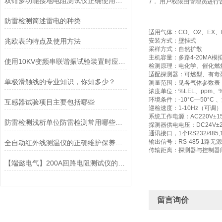
双钳多功能接地电阻测试仪正确使用方法？
7． 用户权限由管理员进行
防雷检测简述雷电的种类
适用气体：CO、O2、EX
兆欧表的特点及使用方法
安装方式：壁挂式
采样方式：自然扩散
主机容量：多路4-20MA模
使用10KV变频串联谐振试验装置时应注意的事项介绍
检测原理：电化学、催化燃
适配探测器：可燃型、有毒
单极滑触线的专业知识，你知多少？
测量范围：见各气体参数表
浓度单位：%LEL、ppm、%
环境条件：-10°C—50°C 
互感器试验项目主要包括哪些
巡检速度：1-10Hz（可调）
系统工作电源：AC220V±15
防雷检测浅析单位防雷检测常用哪些防护方式
探测器供电电压：DC24V±
通讯接口，1个RS232/485,
输出信号：RS-485 1路
全自动红外线测温仪的正确维护保养方法介绍
传输距离：探测器与控制器间z
【端懿电气】200A回路电阻测试仪的技术指标及工作原理
留言询价