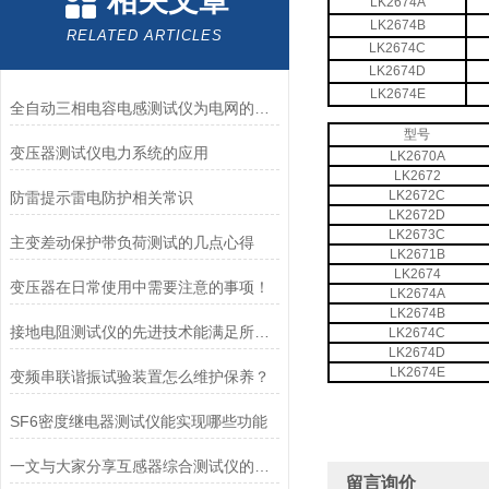
相关文章
LK2674A
LK2674B
RELATED ARTICLES
LK2674C
LK2674D
LK2674E
全自动三相电容电感测试仪为电网的正常运行提供了安全保障
型号
变压器测试仪电力系统的应用
LK2670A
LK2672
LK2672C
防雷提示雷电防护相关常识
LK2672D
LK2673C
主变差动保护带负荷测试的几点心得
LK2671B
LK2674
变压器在日常使用中需要注意的事项！
LK2674A
LK2674B
接地电阻测试仪的先进技术能满足所有接地测量的要求
LK2674C
LK2674D
LK2674E
变频串联谐振试验装置怎么维护保养？
SF6密度继电器测试仪能实现哪些功能
一文与大家分享互感器综合测试仪的正确操作方法
留言询价