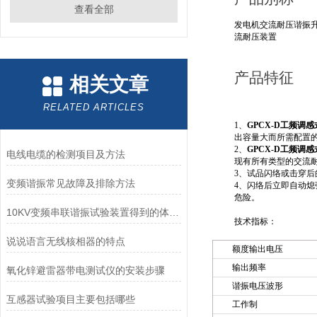
查看全部
发电机交流耐压谐振
流耐压装置
产品特征
相关文章
RELATED ARTICLES
1、
GPCX-D工频调
出容量大而所需配置
2、
GPCX-D工频调
电线电缆的检测项目及方法
现有所有类型的交流
3、试品闪络或击穿后
变频谐振常见故障及排除方法
4、闪络后立即自动熄
危险。
10KV变频串联谐振试验装置得到的体现和发挥
技术指标：
说说语言无线核相器的特点
额度输出电压
输出频率
氧化锌避雷器带电测试仪的安装步骤
谐振电压波形
互感器试验项目主要包括哪些
工作制