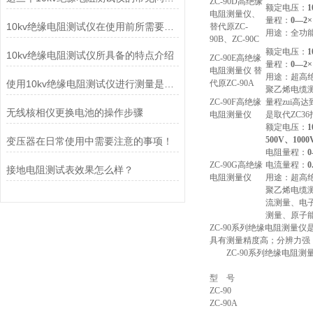
ZC-90D高绝缘
额定电压：
1
电阻测量仪、
量程：
0—2×
10kv绝缘电阻测试仪在使用前所需要做的准备工作介绍
替代原ZC-
用途：全功
90B、ZC-90C
额定电压：
1
10kv绝缘电阻测试仪所具备的特点介绍
ZC-90E高绝缘
量程：
0—2×
电阻测量仪 替
用途：超高
使用10kv绝缘电阻测试仪进行测量是非常必要的
代原ZC-90A
聚乙烯电缆
ZC-90F高绝缘
量程zui高达
无线核相仪更换电池的操作步骤
电阻测量仪
是取代ZC3
额定电压：
500V、1000
变压器在日常使用中需要注意的事项！
电阻量程：
0
ZC-90G高绝缘
电流量程：
0
接地电阻测试表效果怎么样？
电阻测量仪
用途：超高
聚乙烯电缆
流测量、电
测量、原子
ZC-90系列绝缘电阻测
具有测量精度高；分辨力强
ZC-90系列绝缘电阻测
型 号
ZC-90
ZC-90A