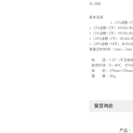
ZC-90B
基本误差
±（1%读数+2字） R
±（3%读数+2字）1010Ω≥Rx
±（5%读数+2字）1012Ω≥Rx
±（10%读数+2字）1014Ω≥Rx
±（20%读数+10字） &1014
测量定时时间：1min～7min
电 源：1.2V（可充电电
使用环境：0～40℃ 85%
体 积：270mm×250mm×
重 量：2Kg
留言询价
产品：