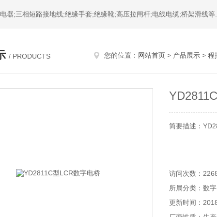
器;三相短路接地线;绝缘手套;绝缘靴;高压拉闸杆;电线电缆;桥架滑线等.
示
您的位置：
网站首页
>
产品展示
>
程
/ PRODUCTS
YD281
简要描述：YD2
访问次数：226
所属分类：数字
更新时间：2018-