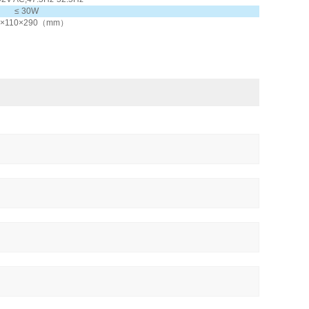
≤ 30W
0×110×290（mm）