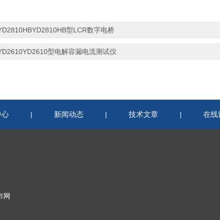
YD2810HBYD2810HB型LCR数字电桥
YD2610YD2610型电解容漏电流测试仪
中心
新闻动态
技术文章
在线
|
|
|
市网