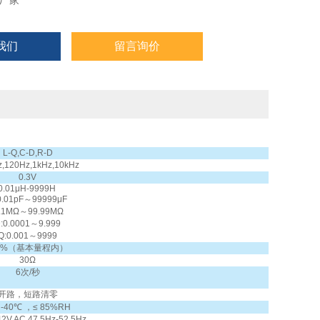
厂家
我们
留言询价
L-Q,C-D,R-D
,120Hz,1kHz,10kHz
0.3V
:0.01μH-9999H
0.01pF～99999μF
0.1MΩ～99.99MΩ
:0.0001～9.999
Q:0.001～9999
.3%（基本量程内）
30Ω
6次/秒
开路，短路清零
 -40℃ ，≤ 85%RH
42V AC,47.5Hz-52.5Hz