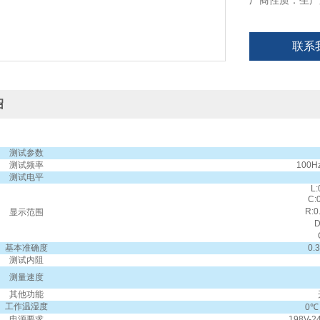
厂商性质：生产
联系
绍
测试参数
测试频率
100Hz
测试电平
L
C:
R:
显示范围
D
基本准确度
0
测试内阻
测量速度
其他功能
工作温湿度
0℃
电源要求
198V-2