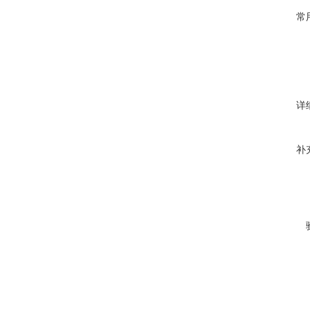
常
详
补