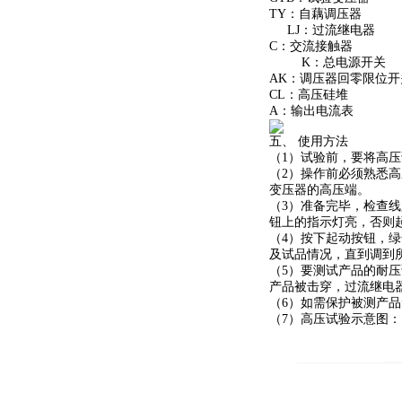
TY：自藕调压器
LJ：过流继电器 
C：交流接触器 
K：总电源开关 
AK：调压器回零限位
CL：高压硅堆 
A：输出电流表 
五、 使用方法
（1）试验前，要将高压
（2）操作前必须熟悉
变压器的高压端。
（3）准备完毕，检查
钮上的指示灯亮，否则
（4）按下起动按钮，绿
及试品情况，直到调到
（5）要测试产品的耐
产品被击穿，过流继电
（6）如需保护被测产品
（7）高压试验示意图：