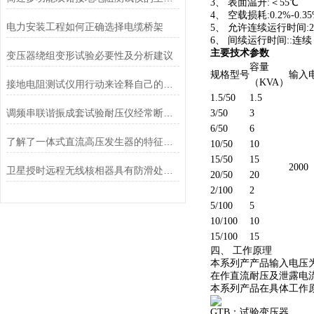
3、 表面温升:＜55℃
4、 空载损耗:0.2%-0.3
电力安装工程如何正确选择电缆桥架
5、 允许连续运行时间:
6、 间续运行时间::连续
主要技术参数
变压器绕组变形试验必要性及分析建议
容量
规格型号
输入
（KVA）
接地电阻测试仪用行动来诠释自己的实力
1.5/50
1.5
调频串联谐振成套试验耐压仪经常断电的原因有哪些方面呢
3/50
3
6/50
6
了解了一体式直流高压发生器的特征才能更好的使用它
10/50
10
15/50
15
2000
卫星授时远程无线核相器具有防滑处理工艺
20/50
20
2/100
2
5/100
5
10/100
10
15/100
15
四、 工作原理
本系列产产品输入电压为
在作直流耐压及泄露电
本系列产品在具体工作
GTB：试验变压器