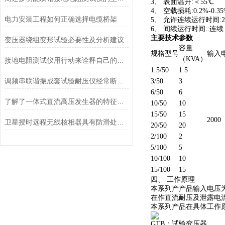
3、 表面温升:＜55℃
4、 空载损耗:0.2%-0.3
电力安装工程如何正确选择电缆桥架
5、 允许连续运行时间:
6、 间续运行时间::连续
主要技术参数
变压器绕组变形试验必要性及分析建议
容量
规格型号
输入
（KVA）
接地电阻测试仪用行动来诠释自己的实力
1.5/50
1.5
调频串联谐振成套试验耐压仪经常断电的原因有哪些方面呢
3/50
3
6/50
6
了解了一体式直流高压发生器的特征才能更好的使用它
10/50
10
15/50
15
2000
卫星授时远程无线核相器具有防滑处理工艺
20/50
20
2/100
2
5/100
5
10/100
10
15/100
15
四、 工作原理
本系列产产品输入电压为
在作直流耐压及泄露电
本系列产品在具体工作
GTB：试验变压器