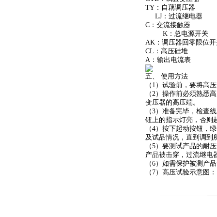
TY：自藕调压器
LJ：过流继电器 
C：交流接触器 
K：总电源开关 
AK：调压器回零限位
CL：高压硅堆 
A：输出电流表 
五、 使用方法
（1）试验前，要将高压
（2）操作前必须熟悉
变压器的高压端。
（3）准备完毕，检查
钮上的指示灯亮，否则
（4）按下起动按钮，绿
及试品情况，直到调到
（5）要测试产品的耐
产品被击穿，过流继电
（6）如需保护被测产品
（7）高压试验示意图：