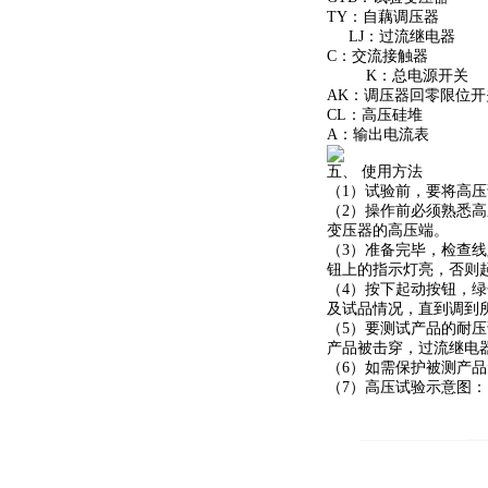
TY：自藕调压器
LJ：过流继电器 
C：交流接触器 
K：总电源开关 
AK：调压器回零限位
CL：高压硅堆 
A：输出电流表 
五、 使用方法
（1）试验前，要将高压
（2）操作前必须熟悉
变压器的高压端。
（3）准备完毕，检查
钮上的指示灯亮，否则
（4）按下起动按钮，绿
及试品情况，直到调到
（5）要测试产品的耐
产品被击穿，过流继电
（6）如需保护被测产品
（7）高压试验示意图：