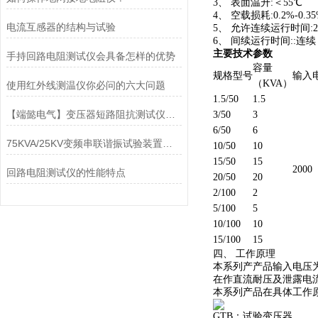
3、 表面温升:＜55℃
4、 空载损耗:0.2%-0.3
电流互感器的结构与试验
5、 允许连续运行时间:
6、 间续运行时间::连续
主要技术参数
手持回路电阻测试仪会具备怎样的优势
容量
规格型号
输入
（KVA）
使用红外线测温仪你必问的六大问题
1.5/50
1.5
【端懿电气】变压器短路阻抗测试仪功能特点
3/50
3
6/50
6
75KVA/25KV变频串联谐振试验装置的使用方法
10/50
10
15/50
15
2000
回路电阻测试仪的性能特点
20/50
20
2/100
2
5/100
5
10/100
10
15/100
15
四、 工作原理
本系列产产品输入电压为
在作直流耐压及泄露电
本系列产品在具体工作
GTB：试验变压器