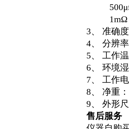
500μΩ
1mΩ～
3、 准确度
4、 分辨率
5、 工作温
6、 环境
7、 工作电
8、 净重：
9、 外形尺寸
售后服务
仪器自购