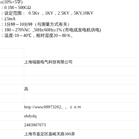
10%+5字)
.1M～500GΩ
范围： 0.5Kv ，1KV，2.5KV，5KV,10KV
≧5mA
1分钟～10分钟（与测量方式有关）
0～270VAC ,50Hz/60Hz±1% (市电或发电机供电)
度-10～40℃，相对湿度20～80％。
上海端懿电气科技有限公司
高
http://www.69973262。。ｃｏｍ
shdydq
2483907073
上海市嘉定区嘉峪关路380弄