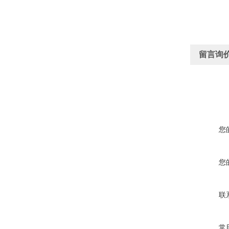
留言询
您
您
联
常