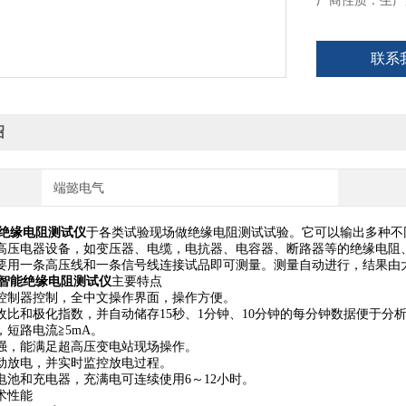
厂商性质：生产
联系
绍
端懿电气
智能绝缘电阻测试仪
于各类试验现场做绝缘电阻测试试验。它可以输出多种不
高压电器设备，如变压器、电缆，电抗器、电容器、断路器等的绝缘电阻
要用一条高压线和一条信号线连接试品即可测量。测量自动进行，结果由
05智能绝缘电阻测试仪
主要特点
微控制器控制，全中文操作界面，操作方便。
收比和极化指数，并自动储存15秒、1分钟、10分钟的每分钟数据便于分
短路电流≧5mA。
强，能满足超高压变电站现场操作。
动放电，并实时监控放电过程。
电池和充电器，充满电可连续使用6～12小时。
术性能