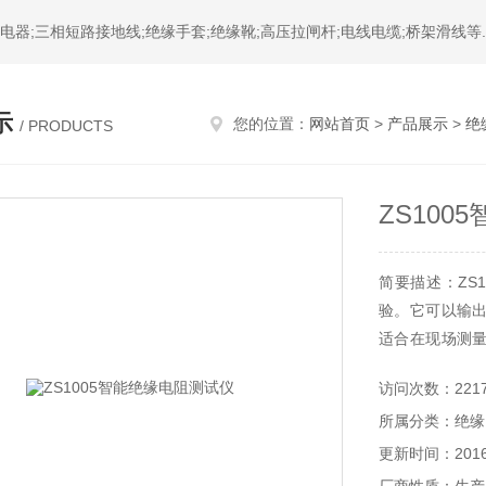
器;三相短路接地线;绝缘手套;绝缘靴;高压拉闸杆;电线电缆;桥架滑线等.
示
您的位置：
网站首页
>
产品展示
>
绝
/ PRODUCTS
ZS10
简要描述：ZS
验。它可以输
适合在现场测
路器等的绝缘
访问次数：221
升压系统。只需
所属分类：绝缘
更新时间：2016-