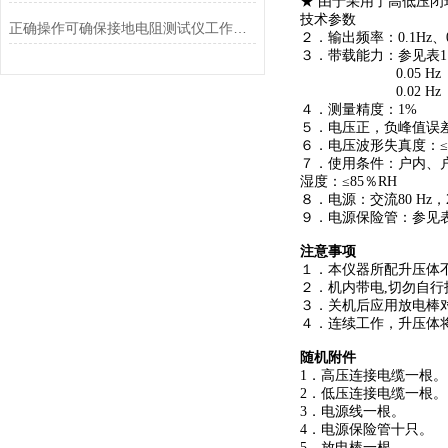
★ 由于采用了高低压
技术参数
正确操作可确保接地电阻测试仪工作过程中的安全
２．输出频率：0.1Hz、0.
３．带载能力：参见表1 0.1
0.05 Hz zui大
0.02 Hz zui大
４．测量精度：1%
５．电压正，负峰值误
６．电压波形失真度：
７．使用条件：户内、户外
湿度：≤85％RH
８．电源：交流80 Hz，2
９．电源保险管：参见表
注意事项
１．本仪器所配升压体
２．机内带电,切勿自
３．关机后应用放电棒
４．连续工作，升压体
随机附件
1．高压连接电缆一根。
2．低压连接电缆一根。
3．电源线一根。
4．电源保险管十只。
5．放电棒一根。