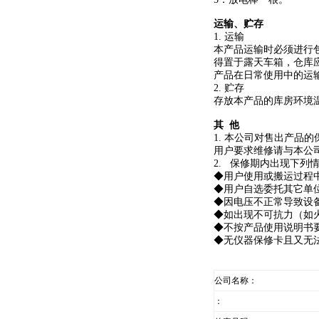
运输、贮存
1. 运输
本产品运输时必须进行
得置于露天车箱，仓库
产品在日常使用中的运
2. 贮存
存放本产品的库房环境温
其 他
1. 本公司对售出产
用户要求维修请与本公
2. 保修期内出现下列
◆用户使用或搬运过程
◆用户自选委托其它单
◆因电压不正常导致设
◆如出现不可抗力（如
◆不按产品使用说明书
◆无仪器保修卡且又无
公司名称：
：