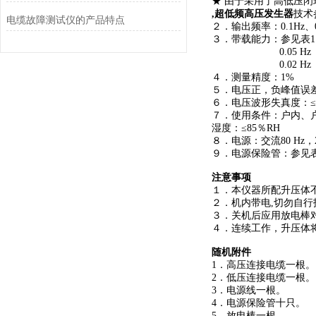
★ 由于采用了高低压
,超低频高压发生器
技术
电缆故障测试仪的产品特点
２．输出频率：0.1Hz、0.
３．带载能力：参见表1 0.1
0.05 Hz zui大
0.02 Hz zui大
４．测量精度：1%
５．电压正，负峰值误
６．电压波形失真度：
７．使用条件：户内、户外
湿度：≤85％RH
８．电源：交流80 Hz，2
９．电源保险管：参见表
注意事项
１．本仪器所配升压体
２．机内带电,切勿自
３．关机后应用放电棒
４．连续工作，升压体
随机附件
1．高压连接电缆一根。
2．低压连接电缆一根。
3．电源线一根。
4．电源保险管十只。
5．放电棒一根。