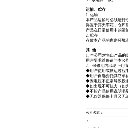
运输、贮存
1. 运输
本产品运输时必须进行
得置于露天车箱，仓库
产品在日常使用中的运
2. 贮存
存放本产品的库房环境温
其 他
1. 本公司对售出产
用户要求维修请与本公
2. 保修期内出现下列
◆用户使用或搬运过程
◆用户自选委托其它单
◆因电压不正常导致设
◆如出现不可抗力（如
◆不按产品使用说明书
◆无仪器保修卡且又无
公司名称：
：