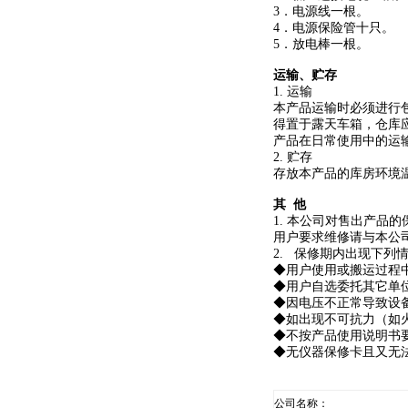
3．电源线一根。
4．电源保险管十只。
5．放电棒一根。
运输、贮存
1. 运输
本产品运输时必须进行
得置于露天车箱，仓库
产品在日常使用中的运
2. 贮存
存放本产品的库房环境温
其 他
1. 本公司对售出产
用户要求维修请与本公
2. 保修期内出现下列
◆用户使用或搬运过程
◆用户自选委托其它单
◆因电压不正常导致设
◆如出现不可抗力（如
◆不按产品使用说明书
◆无仪器保修卡且又无
公司名称：