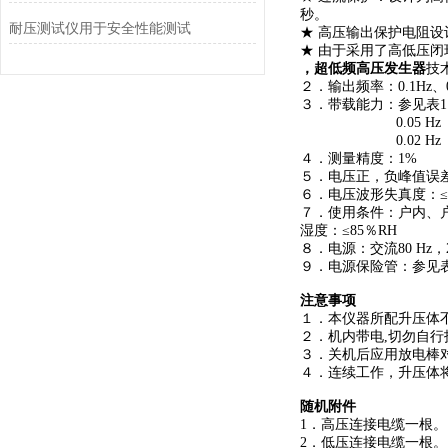
秒。
耐压测试仪用于安全性能测试
★ 高压输出保护电阻
★ 由于采用了高低压
，超低频高压发生器
技
２．输出频率：0.1Hz、0.
３．带载能力：参见表1 0.1
0.05 Hz zui大
0.02 Hz zui大
４．测量精度：1%
５．电压正，负峰值误
６．电压波形失真度：
７．使用条件：户内、户外
湿度：≤85％RH
８．电源：交流80 Hz，2
９．电源保险管：参见表
注意事项
１．本仪器所配升压体
２．机内带电,切勿自
３．关机后应用放电棒
４．连续工作，升压体
随机附件
1．高压连接电缆一根。
2．低压连接电缆一根。