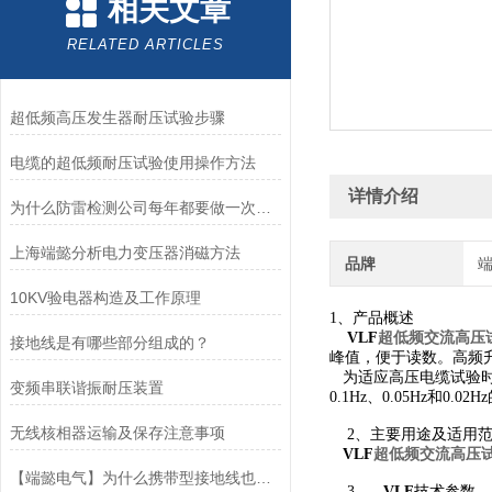
相关文章
RELATED ARTICLES
超低频高压发生器耐压试验步骤
电缆的超低频耐压试验使用操作方法
详情介绍
为什么防雷检测公司每年都要做一次检测
上海端懿分析电力变压器消磁方法
品牌
10KV验电器构造及工作原理
1、产品概述
VLF
超低频交流高压
接地线是有哪些部分组成的？
峰值，便于读数。高频
为适应高压电缆试验时
变频串联谐振耐压装置
0.1Hz、0.05Hz和0.0
无线核相器运输及保存注意事项
2、主要用途及适用
VLF
超低频交流高压
【端懿电气】为什么携带型接地线也称为三相短路接地线？
3、
VLF
技术参数