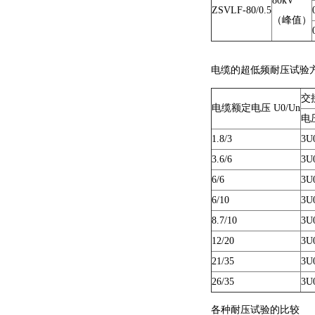
80kV
ZSVLF-80/0.5
（峰值）
电缆的超低频耐压试验
交
电缆额定电压 U0/Un
电
1.8/3
3U
3.6/6
3U
6/6
3U
6/10
3U
8.7/10
3U
12/20
3U
21/35
3U
26/35
3U
各种耐压试验的比较