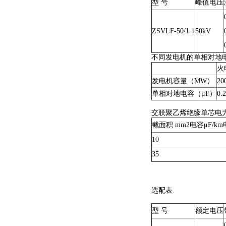
型 号
峰值电压
ZSVLF-50/1.1
50kV
不同发电机的单相对地
火
发电机容量（MW）
20
单相对地电容（μF）
0.2
交联聚乙烯绝缘单芯电力
截面积 mm2电容μF/km
10
35
选配表
型 号
额定电压