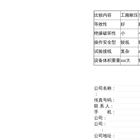
比较内容
工频耐压
等效性
好
绝缘破坏性
小
操作安全型
较低
试验接线
复杂
设备体积重量
zui大
公司名称：
：
传真号码：
联 系 人：
手 机：
公司：
公司：
：
公司地址：