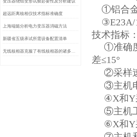
变压器绕组变形试验必要性及分析建议
①铝合金
超远距离核相仪技术指标准确度
③E23A
上海端懿分析电力变压器消磁方法
技术指标
新疆省五级承试所需设备配置清单
①准确度：
无线核相器克服了有线核相器的诸多缺点
差≤15°
②采样速
③主机电源
④X和Y采
⑤主机工
⑥X和Y采
⑦主机和 