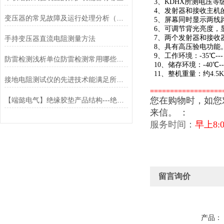
3、KDHX所测电压等级为
4、发射器和接收主机的
变压器的常见故障及运行处理分析（二）
5、屏幕同时显示两线
6、可调节背光亮度，
7、两个发射器和接收
手持变压器直流电阻测量方法
8、具有高压验电功能
9、工作环境：-35℃--- 
防雷检测浅析单位防雷检测常用哪些防护方式
10、储存环境：-40℃---
11、整机重量：约4.5
接地电阻测试仪的先进技术能满足所有接地测量的要求
==================
您在购物时，如您
【端懿电气】绝缘胶垫产品结构---绝缘胶垫厂家
来信。
：
服务时间：
早上8:0
留言询价
产品：