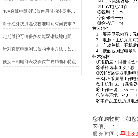
⑥X，Y采集器各一只
⑦1.5V电池10节
40A直流电阻测试仪使用时的注意事项有哪些呢？
⑧说明书一本
⑨保修卡一份
⑩合格证一份
对于红外线测温仪校准时间有何要求？
技术特性
1、屏幕显示内容：无线
定期维护可确保多功能双钳接地电阻测试仪的工作状态
2、电源：主机采用可充电电
3、自动关机：开机后
针对直流电阻测试仪的使用方法，如何正确操作更加合适呢？
4、接触被测强电场时
技术指标
便携三相电能表校验仪主要功能和特点
①准确度：同相误差≤15
②采样速率 3 次 / 秒
③X和Y采集器电源电压为7
④X和Y采集器工作电流
⑤主机和 X、Y采集器
⑥工作环境：-35°┉ +5
⑦储存环境：-40°┉ +5
⑧本产品主机所测电压等级为
=================
您在购物时，如您
来信。
：
服务时间：
早上8:0