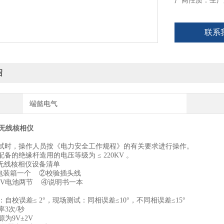
厂商性质：生产
联系
绍
端懿电气
压无线核相仪
测试时，操作人员按《电力安全工作规程》的有关要求进行操作。
配备的绝缘杆造用的电压等级为 ≤ 220KV 。
压无线核相仪设备清单
装箱一个 ②校验插头线
12V电池两节 ④说明书一本
校误差≤ 2°，现场测试：同相误差≤10°，不同相误差≤15°
3次/秒
为9V±2V