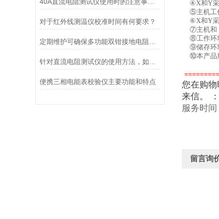
40A直流电阻测试仪使用时的注意事项有哪些呢？
④X和Y采集
⑤主机工作
⑥X和Y采
对于红外线测温仪校准时间有何要求？
⑦主机和 X
⑧工作环境: 
定期维护可确保多功能双钳接地电阻测试仪的工作状态
⑨储存环境：
⑩本产品所测
针对直流电阻测试仪的使用方法，如何正确操作更加合适呢？
========
便携三相电能表校验仪主要功能和特点
您在购物
来信。
服务时间
留言询