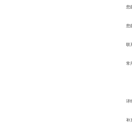
您
您
联
常
详
补