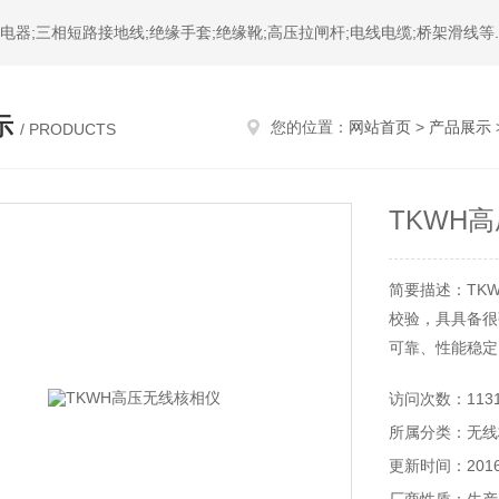
器;三相短路接地线;绝缘手套;绝缘靴;高压拉闸杆;电线电缆;桥架滑线等.
示
您的位置：
网站首页
>
产品展示
/ PRODUCTS
TKWH
简要描述：TK
校验，具具备很
可靠、性能稳定
访问次数：113
所属分类：无线
更新时间：2016-