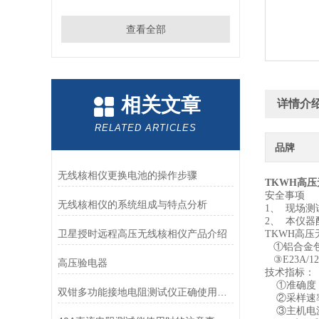
查看全部
相关文章
详情介
RELATED ARTICLES
品牌
无线核相仪更换电池的操作步骤
TKWH高
安全事项
无线核相仪的系统组成与特点分析
1、 现场
2、 本仪器
卫星授时远程高压无线核相仪产品介绍
TKWH高
①铝合金包
③E23A/
高压验电器
技术指标：
①准确度：自
双钳多功能接地电阻测试仪正确使用方法？
②采样速率
③主机电源