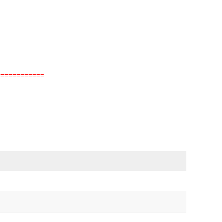
============