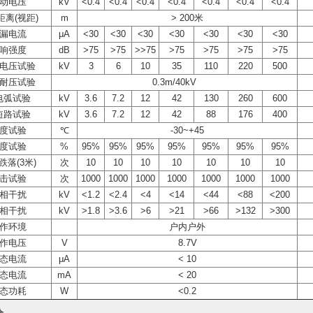
动电压
kV
<0.4
<0.4
<0.4
<0.4
<0.4
<0.4
<0.4
距离(视距)
m
> 200米
漏电流
μA
<30
<30
<30
<30
<30
<30
<30
响强度
dB
>75
>75
>>75
>75
>75
>75
>75
电压试验
kV
3
6
10
35
110
220
500
耐压试验
0.3m/40kV
电弧试验
kV
3.6
7.2
12
42
130
260
600
短路试验
kV
3.6
7.2
12
42
88
176
400
度试验
℃
-30~+45
度试验
%
95%
95%
95%
95%
95%
95%
95%
跌落(3米)
次
10
10
10
10
10
10
10
击试验
次
1000
1000
1000
1000
1000
1000
1000
相干扰
kV
<1.2
<2.4
<4
<14
<44
<88
<200
相干扰
kV
>1.8
>3.6
>6
>21
>66
>132
>300
作环境
户内户外
作电压
V
8.7V
态电流
μA
< 10
态电流
mA
< 20
态功耗
W
<0.2