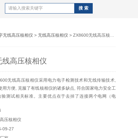
字无线高压核相仪
>
无线高压核相仪
> ZX8600无线高压核相仪
0无线高压核相仪
8600无线高压核相仪采用电力电子检测技术和无线传输技术,
 使用方便, 克服了有线核相仪的诸多缺点, 符合国家电力安全工
检验测试相关标准。主要优点在于去掉了连接两个电网（电
, （距离可达200m）可穿过围墙或隔墙（板）, 不受任何地形
4
式限制, 提高了安全性, 操作极为方便, 只需一人操作一人监
高压核相仪
09-27