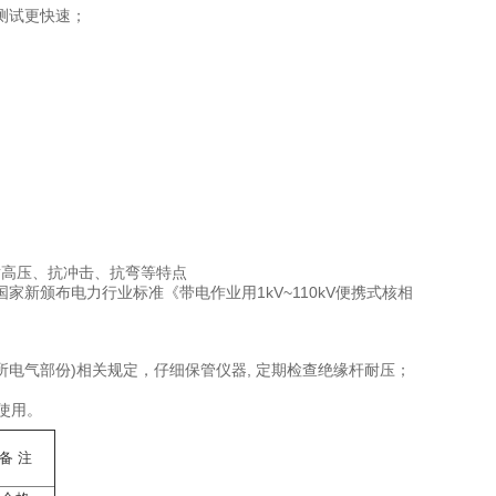
,测试更快速；
；
、耐高压、抗冲击、抗弯等特点
91标准和国家新颁布电力行业标准《带电作业用1kV~110kV便携式核相
电所电气部份)相关规定，仔细保管仪器, 定期检查绝缘杆耐压；
使用。
备 注