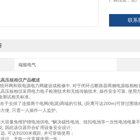
厂商性质：生产
联系
绍
端懿电气
无线高压核相仪
产品概述
环网和双电源电力网建设或检修中, 对于闭环点断路器两侧电源核相检查是
无线高压核相仪采用电力电子检测技术和无线传输技术, 操作安全可靠, 使用
验测试相关标准。
去掉了连接两个电网(电源)两端的引线, (距离可达200m)可穿过围墙或
为方便, 只需一人操作一人监护。
大容量免维护锂电池供电, *解决碳性电池、纽扣电池等一次性电池电量不足
花, 因此该仪器符合矿用设备安全设计;
远, 可达到200米视距, 并可穿墙使用；
耗设计，充电一次常规使用一年；