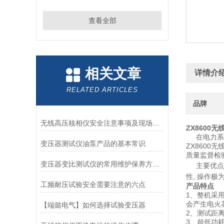
查看全部
相关文章
详情介
RELATED ARTICLES
品牌
无线高压核相仪安全注意事项及现场操作总解析
ZX8600
在电力系统
变压器测试仪油泵产品的基本常识
ZX8600
质量监督检
变压器变比测试仪的常用维护保养方法分享
主要优点在于
性, 操作极
工频耐压试验安全需要注意的六点
产品特点
1、整机采用
会产生电火
【端懿电气】如何选择试验变压器
2、测试距离
3、超低功