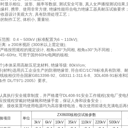
同时显示相位、波形、频率等数据, 测试安全可靠, 真人女声播报测试结果
绝缘杆, 携带、使用非常方便, 绝缘性能符合电力绝缘工器具耐压试验要求
接收器设计美观大方, 具有防滑处理工艺；
的制作工艺, 体积小, 重量轻.
 0.4 ~ 500kV (标准配置为6 ~ 110kV);
 ≥ 200米视距 (300米以上需定做);
严格按照规程的规定设计, 相角≤30°为同相, 相角≥30°为不同相 ;
5~60Hz, 可用于国外60Hz电网的核相;
)本体采用高耐压尼龙材料, 绝缘等级: 80kV/cm;
材料)选用兵工企业生产的防潮绝缘管, 符合IEC/1C78标准具有防潮
线核相仪符合国家GB13398-92、GB311.1-311.6-8、3DL408-
 DL/T971-2005》要求。
应认真执行安全规章制度，并严格遵守DL408-91安全工作规程(发电厂变
时，应按规程穿戴好绝缘靴和绝缘手套，保证人身和设备安全；
器发射、接收装置均使用电源均为高容量锂电池，每次使用前请先充满电后再
ZX8600核相仪试验参数
验项目
单位
3kV
6kV
10kV
35kV
110kV
220kV
500kV