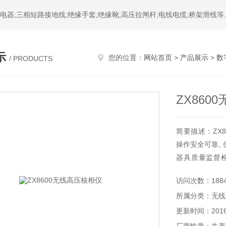
器;三相短路接地线;绝缘手套;绝缘靴;高压拉闸杆;电线电缆;桥架滑线等.
示
您的位置：
网站首页
>
产品展示
>
数
/ PRODUCTS
ZX860
简要描述：ZX
操作安全可靠,
器具质量监督
源）两端的引线
访问次数：188
和设施构架的方
所属分类：无线
护。
更新时间：2016-