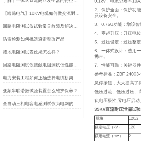
了解了一体式直流高压发生器的特征才能更好的使用它
0.1kV，电流分辨率1u
2、保护全面：保护功
【端懿电气】10KV电缆如何做交流耐压试验
及设备安全。
3、0.75U功能：增
回路电阻测试仪试验常见故障及解决方法
4、零起升压：升压电
防雷检测如何挑选避雷整改产品
5、过压设定：过压整
6、一体式设计：选用
接地电阻测试表效果怎么样？
携带。
回路电阻测试仪接触电阻测试仪性能特点
7、性能可靠：关键器
参考标准：ZBF 24003-
电力安装工程如何正确选择电缆桥架
急停按钮，大大提高了
变频串联谐振试验装置怎么维护保养？
低压过流、低压过压、
负电压极性,零电压启动
全自动三相电容电感测试仪为电网的正常运行提供了安全保障
35KV直流耐压泄漏试
规格
120/2
额定电压（kV）
120
额定电流（mA）
2