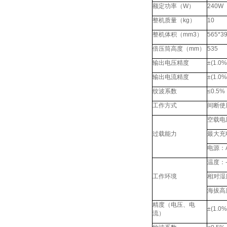
额定功率（W）
240W
整机质量（kg）
10
整机体积（mm3）
565*3
倍压筒高度（mm）
535
输出电压精度
±(1.
输出电流精度
±(1.
纹波系数
≤0.5%
工作方式
间断使
空载电
过载能力
最大充
电源：A
温度：-
工作环境
相对湿
海拔高
精度（电压、电
±(1.
流）