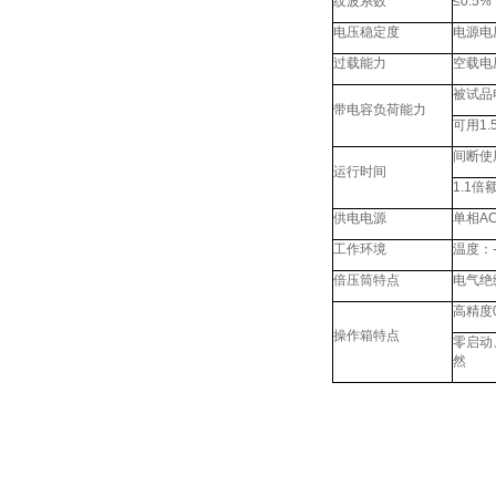
纹波系数
≤0.5%
电压稳定度
电源电
过载能力
空载电
被试品
带电容负荷能力
可用1
间断使
运行时间
1.1
供电电源
单相AC
工作环境
温度：
倍压筒特点
电气绝
高精度
操作箱特点
零启动
然