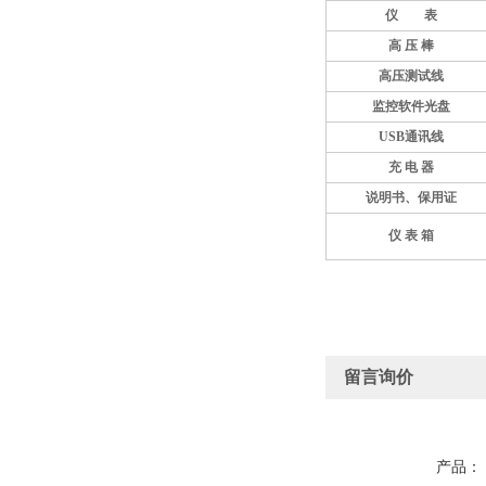
仪 表
高
压
棒
高压测试线
监控软件光盘
USB
通讯线
充
电
器
说明书、保用证
仪
表
箱
留言询价
产品：