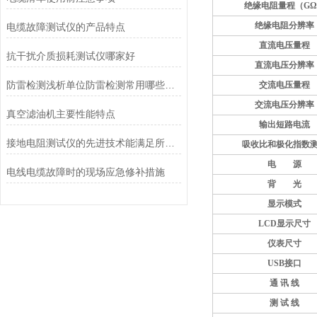
绝缘电阻量程（G
绝缘电阻分辨率
电缆故障测试仪的产品特点
直流电压量程
抗干扰介质损耗测试仪哪家好
直流电压分辨率
防雷检测浅析单位防雷检测常用哪些防护方式
交流电压量程
交流电压分辨率
真空滤油机主要性能特点
输出短路电流
接地电阻测试仪的先进技术能满足所有接地测量的要求
吸收比和极化指数
电 源
电线电缆故障时的现场应急修补措施
背 光
显示模式
LCD
显示尺寸
仪表尺寸
USB
接口
通 讯 线
测
试
线